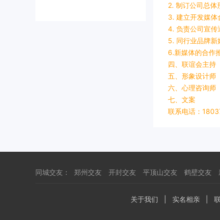
2. 制订公司总
3. 建立开发
4. 负责公司宣
5. 同行业品
6.新媒体的合作
四、联谊会主持
五、形象设计师
六、心理咨询师
七、文案
联系电话：18037
同城交友：
郑州交友
开封交友
平顶山交友
鹤壁交友
关于我们
|
实名相亲
|