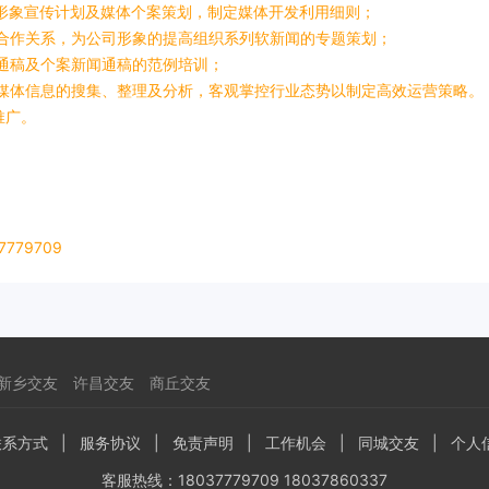
体形象宣传计划及媒体个案策划，制定媒体开发利用细则；
媒体合作关系，为公司形象的提高组织系列软新闻的专题策划；
传通稿及个案新闻通稿的范例培训；
牌新媒体信息的搜集、整理及分析，客观掌控行业态势以制定高效运营策略。
推广。
779709
新乡交友
许昌交友
商丘交友
联系方式
|
服务协议
|
免责声明
|
工作机会
|
同城交友
|
个人
客服热线：18037779709 18037860337