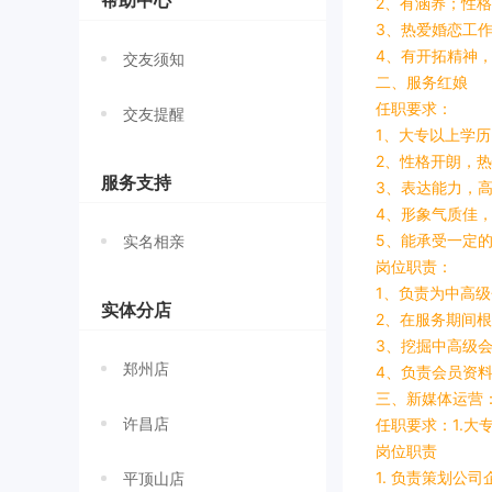
帮助中心
2、有涵养；性
3、热爱婚恋工
4、有开拓精神
交友须知
二、服务红娘
任职要求：
交友提醒
1、大专以上学历，
2、性格开朗，
服务支持
3、表达能力，
4、形象气质佳
5、能承受一定
实名相亲
岗位职责：
1、负责为中高
实体分店
2、在服务期间
3、挖掘中高级
郑州店
4、负责会员资
三、新媒体运营
许昌店
任职要求：1.大
岗位职责
1. 负责策划公
平顶山店