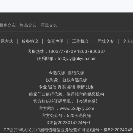
新乡交友
许昌交友
商丘交友
联系方式
|
服务协议
|
免责声明
|
工作机会
|
同城交友
|
个人
客服热线：18037779709 18037860337
联系邮箱：520jyly@aliyun.com
今遇良缘 喜结良缘
找对象、就找今遇良缘
专业 诚信 真实 靠谱 亲情 法制
咱家门口值得信赖、值得托付的婚恋机构
官方短信验证码呈现：【今遇良缘】
官方网址：www.520jyly.com
官方公众号：520今遇良缘
豫
ICP备
2023014224号-1
豫
ICP证
(中华人民共和国增值电信业务经营许可证)编号：豫B2-2024045