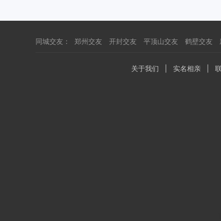
同城交友：
郑州交友
开封交友
平顶山交友
鹤壁交友
关于我们
|
实名相亲
|