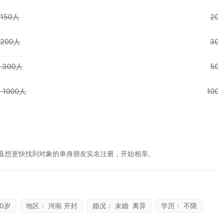
- 150人
2
- 200人
3
- 300人
5
- 1000人
10
县想更快找到对象的单身朋友实名注册，开始相亲。
70岁
地区： 河南 开封
婚况： 未婚 离异
学历： 不限