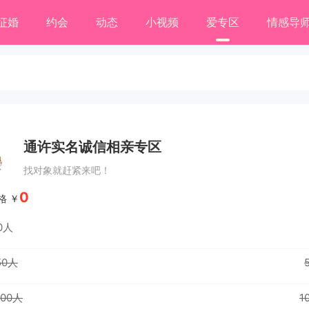
征婚
约会
动态
小视频
爱专区
情感导
通许实名诚信相亲专区
找对象就赶紧来吧！
0
格 ￥
20人
 50人
 100人
1