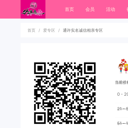
首页
会员
活动
首页
/
爱专区
/
通许实名诚信相亲专区
当前价
0 - 
21 -
51 -