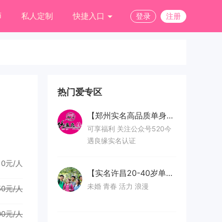
师
私人定制
快捷入口
登录
注册
热门爱专区
【郑州实名高品质单身专区】
可享福利 关注公众号520今
遇良缘实名认证
0元/人
【实名许昌20-40岁单身人士群】
未婚 青春 活力 浪漫
50元/人
00元/人