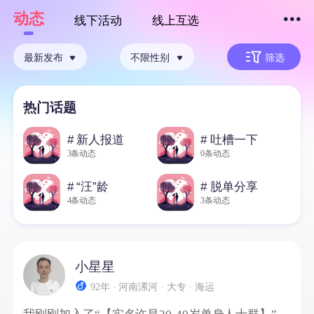
动态
线下活动
线上互选
下拉刷新
最新发布
不限性别
筛选
热门话题
# 新人报道
# 吐槽一下
3条动态
0条动态
# “汪”龄
# 脱单分享
4条动态
3条动态
小星星
92年 · 河南漯河 · 大专 · 海运